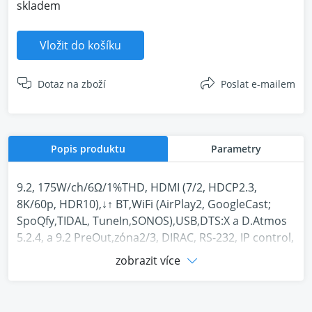
skladem
Vložit do košíku
Dotaz na zboží
Poslat e-mailem
Popis produktu
Parametry
9.2, 175W/ch/6Ω/1%THD, HDMI (7/2, HDCP2.3,
8K/60p, HDR10),↓↑ BT,WiFi (AirPlay2, GoogleCast;
SpoQfy,TIDAL, TuneIn,SONOS),USB,DTS:X a D.Atmos
5.2.4, a 9.2 PreOut,zóna2/3, DIRAC, RS-232, IP control,
10BASE-T/100BASE-TX
zobrazit více
PERFEKTNÍ SMĚS
FUNKCÍ, PŘIPRAVENÁ