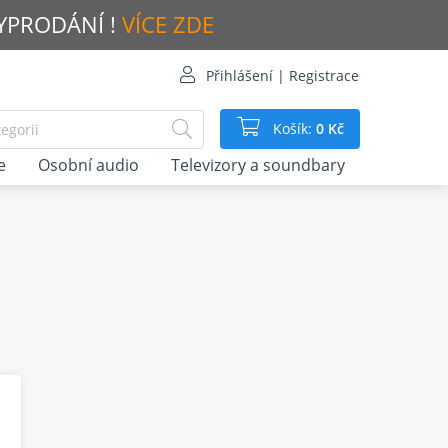
VYPRODÁNÍ !
VÍCE ZDE
Přihlášení | Registrace
Košík:
0 Kč
e
Osobní audio
Televizory a soundbary