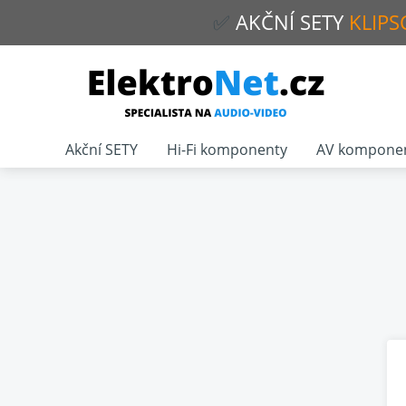
✅
AKČNÍ
SETY
KLIPS
Akční SETY
Hi-Fi komponenty
AV kompone