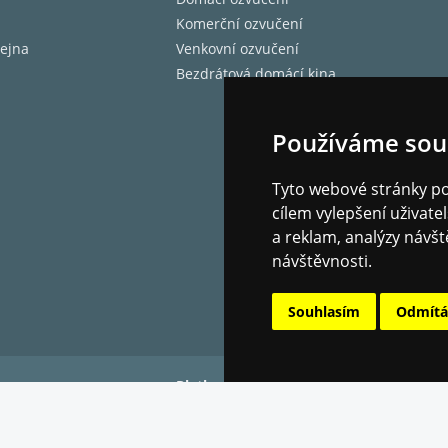
Komerční ozvučení
ejna
Venkovní ozvučení
Bezdrátová domácí kina
Používáme sou
Tyto webové stránky pou
cílem vylepšení uživat
a reklam, analýzy návšt
návštěvnosti.
Souhlasím
Odmít
Platba