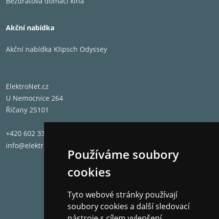
Bezdrátová domácí kina
Akční nabídka
Akční nabídka Klipsch Odyssey
ElektroNet.cz
U Nemocnice 264
Říčany 25101
+420 602 331 662
info@elektronet.cz
Používáme soubory
cookies
Tyto webové stránky používají
soubory cookies a další sledovací
nástroje s cílem vylepšení