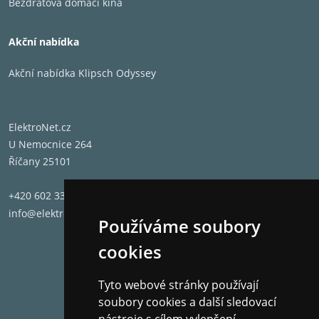
Bezdrátová domácí kina
Akční nabídka
Akční nabídka Klipsch Odyssey
ElektroNet.cz
U Nemocnice 264
Říčany 25101
+420 602 331 662
info@elektronet.cz
Používáme soubory
cookies
Tyto webové stránky používají
soubory cookies a další sledovací