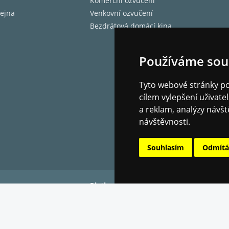
Komerční ozvučení
ejna
Venkovní ozvučení
Bezdrátová domácí kina
Používáme sou
Tyto webové stránky pou
cílem vylepšení uživat
a reklam, analýzy návšt
návštěvnosti.
Souhlasím
Odmít
Platba