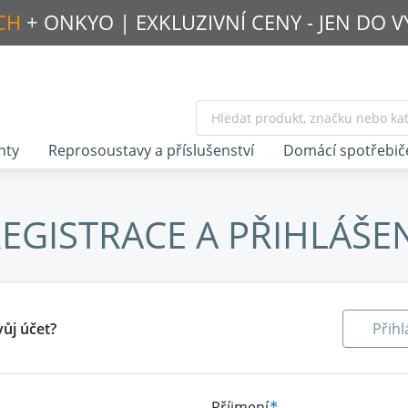
CH
+ ONKYO |
EXKLUZIVNÍ CENY - JEN DO 
nty
Reprosoustavy a příslušenství
Domácí spotřebič
EGISTRACE A PŘIHLÁŠE
vůj účet?
Přihl
Příjmení