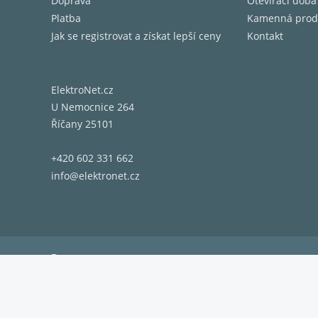
Doprava
Otevírací doba
Platba
Kamenná prod
Jak se registrovat a získat lepší ceny
Kontakt
ElektroNet.cz
U Nemocnice 264
Říčany 25101
+420 602 331 662
info@elektronet.cz
Doprava