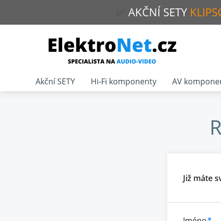
✅
AKČNÍ
SETY
KLIPS
Akční SETY
Hi-Fi komponenty
AV kompone
R
Již máte s
Jméno