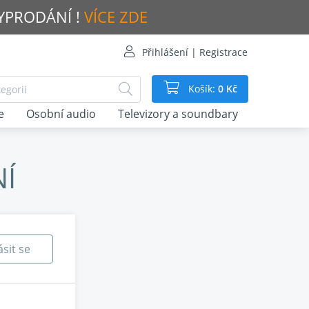
VYPRODÁNÍ !
VÍCE ZDE
Přihlášení | Registrace
Košík:
0 Kč
e
Osobní audio
Televizory a soundbary
NÍ
ásit se