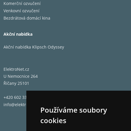
Komerční ozvučení
Venkovní ozvučení
Bezdrátová domácí kina
Akční nabídka
Akční nabídka Klipsch Odyssey
ElektroNet.cz
U Nemocnice 264
Říčany 25101
+420 602 331 662
info@elektronet.cz
Používáme soubory
cookies