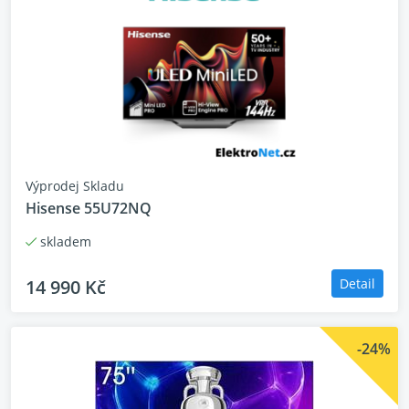
Výprodej Skladu
Hisense 55U72NQ
skladem
14 990 Kč
Detail
-24%