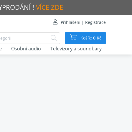
VYPRODÁNÍ !
VÍCE ZDE
Přihlášení | Registrace
Košík:
0 Kč
e
Osobní audio
Televizory a soundbary
U