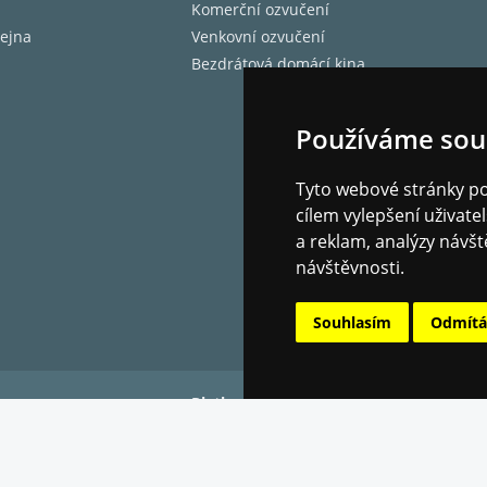
Komerční ozvučení
ejna
Venkovní ozvučení
Bezdrátová domácí kina
Používáme sou
Tyto webové stránky pou
cílem vylepšení uživat
a reklam, analýzy návšt
návštěvnosti.
Souhlasím
Odmít
Platba