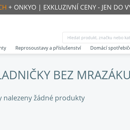
CH
+ ONKYO |
EXKLUZIVNÍ CENY - JEN DO 
nty
Reprosoustavy a příslušenství
Domácí spotřebič
LADNIČKY BEZ MRAZÁK
y nalezeny žádné produkty