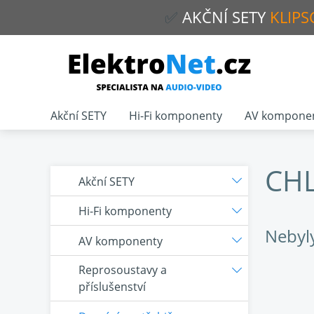
✅
AKČNÍ
SETY
KLIPS
Akční SETY
Hi-Fi komponenty
AV kompone
CH
Akční SETY
Hi-Fi komponenty
Nebyl
AV komponenty
Reprosoustavy a
příslušenství