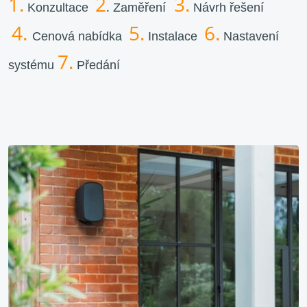
1.
2
3.
.
Konzultace
Zaměření
Návrh řešení
4.
5.
6.
Cenová nabídka
Instalace
Nastavení
7.
systému
Předání