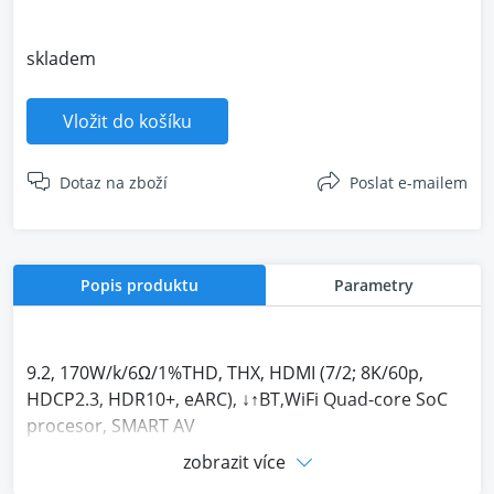
skladem
Vložit do košíku
Dotaz na zboží
Poslat e-mailem
Popis produktu
Parametry
9.2, 170W/k/6Ω/1%THD, THX, HDMI (7/2; 8K/60p,
HDCP2.3, HDR10+, eARC), ↓↑BT,WiFi Quad-core SoC
procesor, SMART AV
(AirPlay2, Chromecast, Spotify, TIDAL, TuneIn,
zobrazit více
SONOS), D.Atmos 5.2.4/DTS:X, 192kHz/24bit DAC a