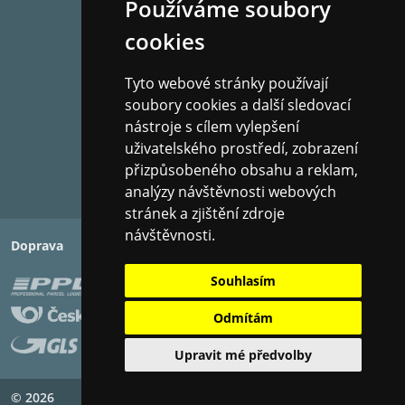
HQ5842
Používáme soubory
HQ5845
cookies
HQ5846
HQ5847
Tyto webové stránky používají
HQ5848
soubory cookies a další sledovací
HQ5849
nástroje s cílem vylepšení
HQ5850
uživatelského prostředí, zobrazení
HQ5851
přizpůsobeného obsahu a reklam,
HQ5853
analýzy návštěvnosti webových
HQ5854
stránek a zjištění zdroje
HQ5855
návštěvnosti.
HQ5856
Doprava
Platba
HQ5861
Souhlasím
HQ5865
HQ5866
Odmítám
HQ5870
HQ5885
Upravit mé předvolby
HQ5886
HQ5890
© 2026
Copyright ©
PIXMAN s.r.o.