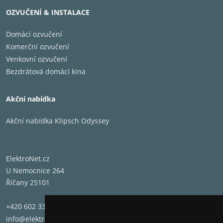
HQ5603
OZVUČENÍ & INSTALACE
HQ5605
HQ5699
Domácí ozvučení
HQ5801
Komerční ozvučení
HQ5802
Venkovní ozvučení
HQ5806
Bezdrátová domácí kina
HQ5810
HQ5811
Akční nabídka
HQ5814
HQ5815
Akční nabídka Klipsch Odyssey
HQ5816
HQ5818
HQ5819
ElektroNet.cz
HQ5821
U Nemocnice 264
HQ5825
Říčany 25101
HQ5826
HQ5830
+420 602 331 662
HQ5841
info@elektronet.cz