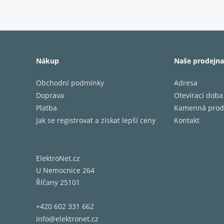
Minimal
abyste 
ořezává
Nákup
Naše prodejna
NEJD
Obchodní podmínky
Adresa
Doprava
Otevírací doba
S minim
Platba
Kamenná prod
PEARL K
Jak se registrovat a získat lepší ceny
Kontakt
ElektroNet.cz
Tento 
U Nemocnice 264
přehráv
Říčany 25101
rozliše
hudební
+420 602 331 662
info@elektronet.cz