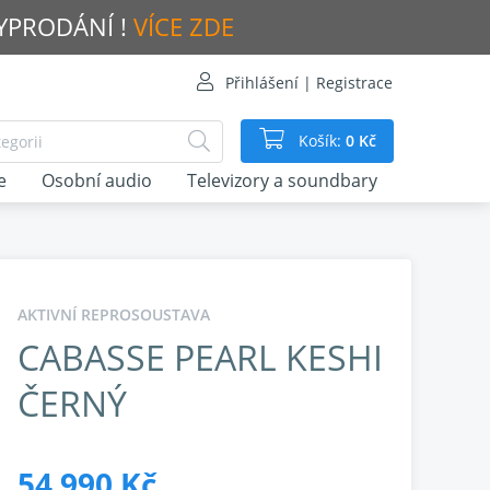
VYPRODÁNÍ !
VÍCE ZDE
Přihlášení | Registrace
Košík:
0 Kč
e
Osobní audio
Televizory a soundbary
AKTIVNÍ REPROSOUSTAVA
CABASSE PEARL KESHI
ČERNÝ
54 990 Kč