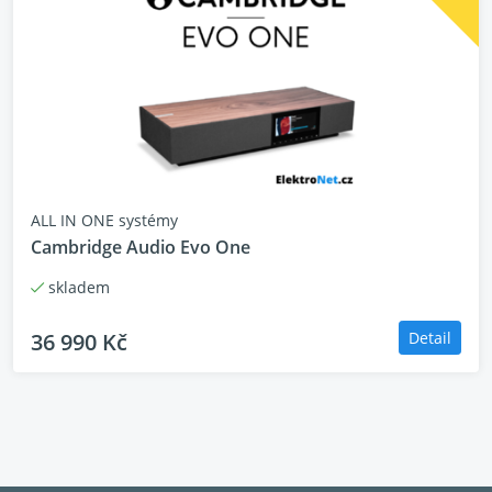
Frekvenční rozsah: 50 Hz – 20 000 Hz
D/A převodník (USB-C): 24bit / 96 kHz (asynchronní)
Vstupy:
HDMI ARC
Optický digitální (TOSLINK)
RCA (line-in / PHONO, analogový)
USB-C (PC/Mac)
Bluetooth 5.0 (aptX)
ALL IN ONE systémy
Výstup:
Cambridge Audio Evo One
RCA výstup na subwoofer
Rozměry (š × v × h): 140 × 240 × 210 mm
skladem
Hmotnost: 5,9 kg (celkově)
36 990 Kč
Detail