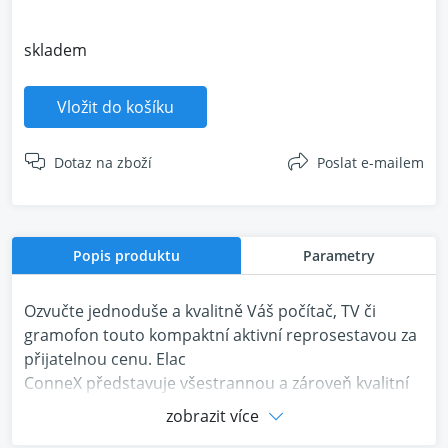
skladem
Vložit do košíku
Dotaz na zboží
Poslat e-mailem
Popis produktu
Parametry
Ozvučte jednoduše a kvalitně Váš počítač, TV či
gramofon touto kompaktní aktivní reprosestavou za
přijatelnou cenu. Elac
ConneX představuje všestrannou a zároveň kvalitní
cestu ke skutečnému Hi-Fi poslechu bez
zobrazit více
nutnosti externího zesilovače.