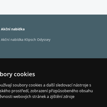
Akční nabídka
Akční nabídka Klipsch Odyssey
černá
150
290
216
3,7
bory cookies
70
140
žívají soubory cookies a další sledovací nástroje s
76
elského prostředí, zobrazení přizpůsobeného obsahu
21
ěvnosti webových stránek a zjištění zdroje
ano