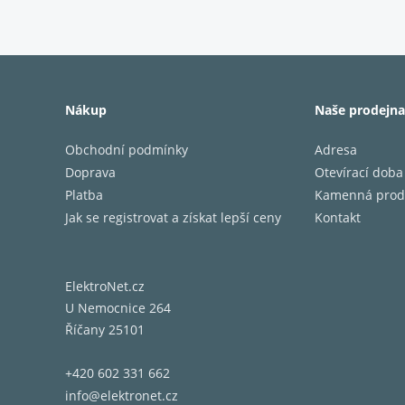
Nákup
Naše prodejna
Obchodní podmínky
Adresa
Barva
Doprava
Otevírací doba
Rozměry
Platba
Kamenná prod
Rozměry
Jak se registrovat a získat lepší ceny
Kontakt
Rozměr
Rozměry
Zatížite
ElektroNet.cz
Zatížite
U Nemocnice 264
Frekven
Říčany 25101
Frekven
Aktivní
+420 602 331 662
info@elektronet.cz