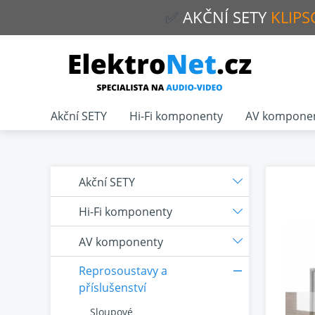
✅
AKČNÍ
SETY
KLIPS
Akční SETY
Hi-Fi komponenty
AV kompone
Akční SETY
Hi-Fi komponenty
AV komponenty
Reprosoustavy a
příslušenství
Sloupové