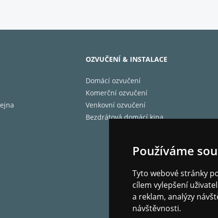
OZVUČENÍ & INSTALACE
Domácí ozvučení
Komerční ozvučení
 - šířka (mm)
ejna
Venkovní ozvučení
 - výška (mm)
Bezdrátová domácí kina
y - hloubka (mm)
 - hmotnost (kg)
Používáme sou
lnost (W) - od
lnost (W) - do
Tyto webové stránky pou
ční rozsah - od (Hz)
cílem vylepšení uživat
ční rozsah - do (kHz)
a reklam, analýzy návšt
návštěvnosti.