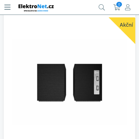
0
Akční