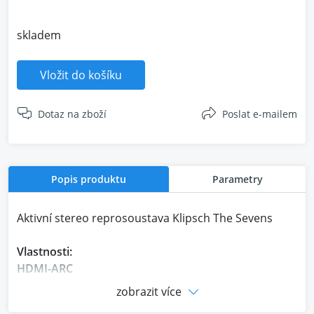
skladem
Vložit do košíku
Dotaz na zboží
Poslat e-mailem
Popis produktu
Parametry
Aktivní stereo reprosoustava Klipsch The Sevens
Vlastnosti:
HDMI-ARC
S HDMI-ARC si můžete vychutnat The Sevens s vaším
zobrazit více
televizorem bez dalších kabelů nebo dálkových