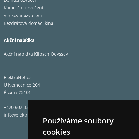
• Bez
Komerční ozvučení
• Pho
Venkovní ozvučení
• 3,5
Bezdrátová domácí kina
• USB 
• Opti
VÝSTUPY
Jeden
Akční nabídka
VÝŠKA ŠÍŘKA HLOUBKA
16,38
Akční nabídka Klipsch Odyssey
HMOTNOST
Primár
NAPĚTÍ
100V-
napáj
ElektroNet.cz
U Nemocnice 264
Říčany 25101
+420 602 331 662
info@elektronet.cz
Používáme soubory
cookies