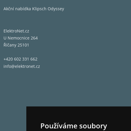
Akční nabídka Klipsch Odyssey
ElektroNet.cz
U Nemocnice 264
Říčany 25101
+420 602 331 662
info@elektronet.cz
Používáme soubory