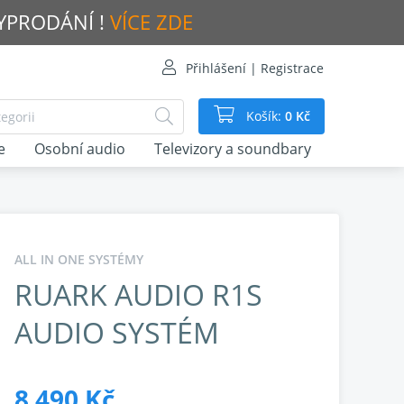
VYPRODÁNÍ !
VÍCE ZDE
Přihlášení | Registrace
Košík:
0 Kč
e
Osobní audio
Televizory a soundbary
ALL IN ONE SYSTÉMY
RUARK AUDIO R1S
AUDIO SYSTÉM
8 490 Kč