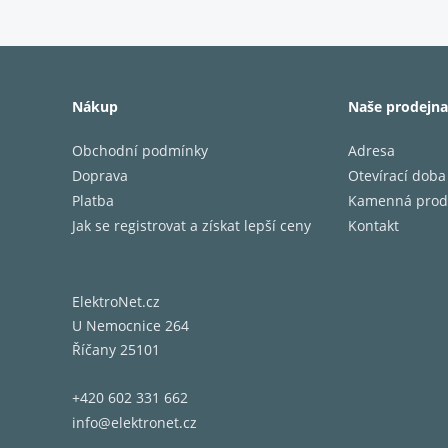
Přepína
Vícejazy
Sluchát
Plně ba
Nákup
Naše prodejna
Automat
Rozměr
Obchodní podmínky
Adresa
Hmotnos
Doprava
Otevírací doba
Platba
Kamenná prod
Díky Wi
Jak se registrovat a získat lepší ceny
Kontakt
Amazon 
Bluetoo
vybíjení
Špi
ElektroNet.cz
U Nemocnice 264
Říčany 25101
Díky Ol
zdrojích
+420 602 331 662
ideální
info@elektronet.cz
sluchát