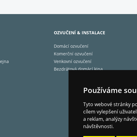
telný analogový vstup pro pomocná zařízení
čné uživatelské rozhraní (EN, DA, NL, FR, DE, IT, NO, PL, ES, S
kový výstup si pamatuje naposledy použitou hlasitost
revný TFT displej s automatickým stmíváním
OZVUČENÍ & INSTALACE
ický pohotovostní režim po 20 minutách nečinnosti
y: V175 × Š130 × H135 mm
Domácí ozvučení
t: 1,6 kg
Komerční ozvučení
ejna
Venkovní ozvučení
-Fi a Bluetooth streamingu je přitažlivost R1S ještě vylepš
Bezdrátová domácí kina
Music a Deezer a se svým Bluetooth 5 přijímačem prakticky
th si pamatuje až šest zařízení a poskytuje vynikající kvalit
 baterie u zařízení napájených z baterie.
Používáme sou
čkový zvuk a další
Tyto webové stránky pou
cílem vylepšení uživat
ed displeji s živými barvami jsou jasně zobrazeny informac
a reklam, analýzy návšt
 lze také zobrazit obrázky alb a stanic. Displej se také autom
návštěvnosti.
m společníkem u postele. Mezi další funkce patří nabíjení U
ka a přepínatelný linkový vstup.