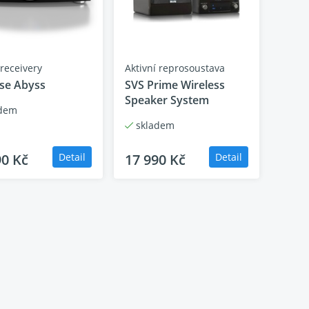
iv
 zdroj
 receivery
Aktivní reprosoustava
se Abyss
SVS Prime Wireless
Speaker System
dem
skladem
90 Kč
Detail
17 990 Kč
Detail
iv
 zdroj