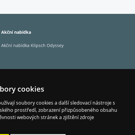
V)
Akční nabídka
Akční nabídka Klipsch Odyssey
ena. R1S přímo podporuje Spotify Connect*,
 všechny ostatní dostupné služby. Funkce
u zvuku a efektivitu, což znamená minimální
bory cookies
žívají soubory cookies a další sledovací nástroje s
elského prostředí, zobrazení přizpůsobeného obsahu
e o čase, budíku a programu a na streamovaných
ěvnosti webových stránek a zjištění zdroje
aticky přizpůsobí úrovni osvětlení, takže je
SB-C a port pro přehrávání MP3, výstup na