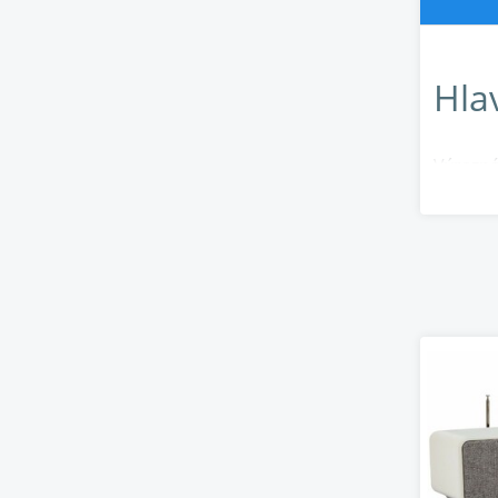
Hlav
Výrazná
Exkluzi
Spotify
SmartR
Bluetoo
Vyhraze
Akustic
Adaptiv
Ručně v
Systém 
Ruark N
Nastavi
Intuiti