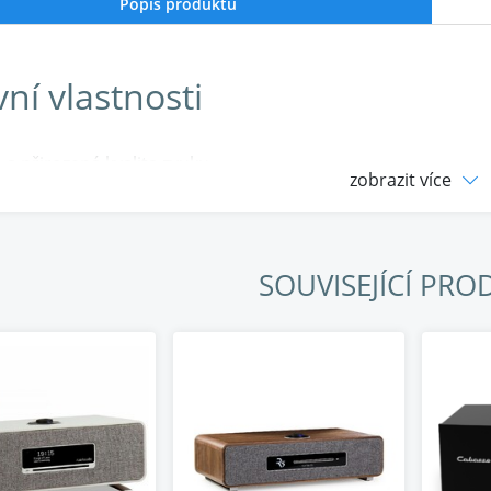
Popis produktu
ní vlastnosti
 a přirozená kvalita zvuku
zobrazit více
vní středně šedý lak/mřížka z taveného ořechu
 Connect*, Deezer a Amazon Music
adio s internetovými/DAB/DAB+/FM tunery
th 5 přijímač nové generace
SOUVISEJÍCÍ PRO
ný zdroj podcastů
ky vyladěná a tlumená polymerová skříň
ní ekvalizér poskytuje ideální zvuk při všech hlasitostech
yráběná lamelová mřížka z eko dřeva
zesilovačů High Fidelity Class AB
S+ neodymový full range driver
telné nastavení basů a výšek
vní ovladač Ruark RotoDial