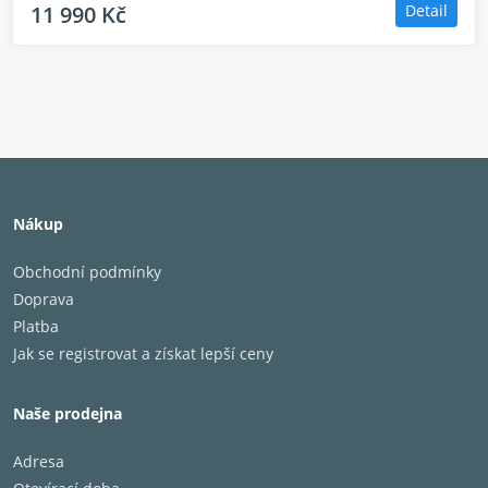
11 990 Kč
Detail
• Infračervené dálkové ovládání
• Pomocné digitální a analogové vstupy
• Vysoce kontrastní OLED displej s velkými hodinami
• Ethernetový port
• Stereo zesilovač pracující ve třídě AB
• Nominální výstupní výkon: 30 W
• Reproduktory Ruark NS + s neodymovými magnety
• Povrchová úprava: přírodní ořechová dýha nebo
Nákup
šedý lak
• Rozměry (Š x V x H): 167 x 420 x 220 mm
Obchodní podmínky
• Hmotnost: 5,3 kg
Doprava
Platba
Jak se registrovat a získat lepší ceny
Naše prodejna
Adresa