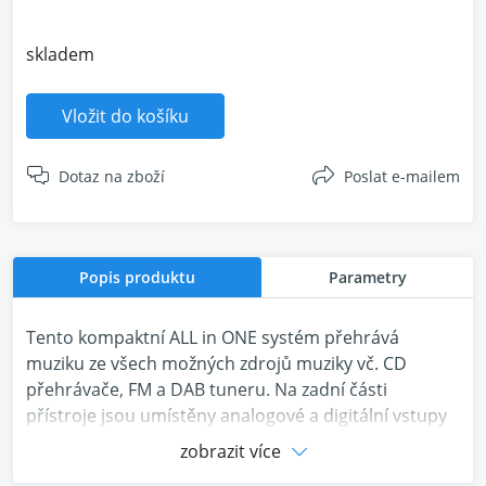
skladem
Vložit do košíku
Dotaz na zboží
Poslat e-mailem
Popis produktu
Parametry
Tento kompaktní ALL in ONE systém přehrává
muziku ze všech možných zdrojů muziky vč. CD
přehrávače, FM a DAB tuneru. Na zadní části
přístroje jsou umístěny analogové a digitální vstupy
do kterých je možné připojit např. gramofon nebo
zobrazit více
televizor. Vestavěný Bluetooth modul disponuje