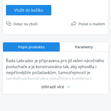
Vložit do košíku
Dotaz na zboží
Poslat e-mailem
Popis produktu
Parametry
Řada Labrador je připravena pro již velmi náročného
posluchače a je konstruována tak, aby vyhověla i
nejpřísnějším požadavkům. Samozřejmostí je
sendvičová konstrukce ozvučnice s kombinací
horizontálních výztuh.
zobrazit více
Na výhybkách jsou striktně používány svitkové
polyesterové kondenzátory, jejichž výrobu si naše
firma speciálně zadává. Stejně tak vnitřní kabeláže