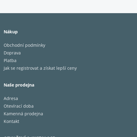
Horní základna: 200 x 170 mm
Trubka: 50mm
Specifické vlastnosti výrobku:
Nákup
hroty nahoře i dole
vnitřkem lze protáhnout kabel
Obchodní podmínky
Doprava
Cena za 1pár
Platba
Jak se registrovat a získat lepší ceny
Naše prodejna
Adresa
Otevírací doba
Kamenná prodejna
Kontakt