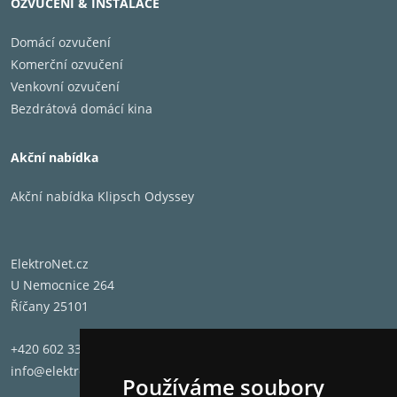
OZVUČENÍ & INSTALACE
Domácí ozvučení
Komerční ozvučení
Venkovní ozvučení
Bezdrátová domácí kina
Akční nabídka
Akční nabídka Klipsch Odyssey
ElektroNet.cz
U Nemocnice 264
Říčany 25101
+420 602 331 662
info@elektronet.cz
Používáme soubory