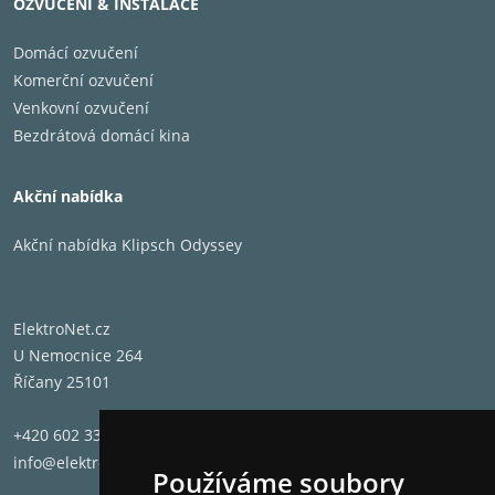
OZVUČENÍ & INSTALACE
Domácí ozvučení
Komerční ozvučení
Venkovní ozvučení
Bezdrátová domácí kina
Akční nabídka
Akční nabídka Klipsch Odyssey
ElektroNet.cz
U Nemocnice 264
Říčany 25101
+420 602 331 662
info@elektronet.cz
Používáme soubory