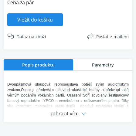
Cena za pár
Vložit do košíku
Dotaz na zboží
Poslat e-mailem
Popis produktu
Parametry
Dvoupásmová sloupová reprosoustava potěší svým audiofilským
zvukem.Ocení ji především milovníci akustické hudby a překvapí také
věrným podáním vokálních partů. Osazení tvoří zdvojený šestipalcový
basový reproduktor LYECO s membránou z nelisovaného papíru. Díky
této konstrukci membrána velmi dobře odolává stojatému vlnění a
basová složka vyniká svou přesností. Ideální kombinaci doplňuje výškový
zobrazit více
reproduktor Harman kardom. Tuhá ozvučnice se sendvičovým čelem je
doplněná vpředu vyvedeným basreflexem se díky povrchové úpravě z
přírodní dýhy hodí do každého interiéru. Svou konstrukcí je
reprosoustava předurčena jako ozvučení obývacích pokojů a v kombinaci