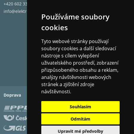
Ideální pro instalace do "husích krků".
+420 602 331 662
Materiál
info@elektronet.cz
Používáme soubory
:polotuhý soustředěný svazek vodičů z mědi s
dlouhými zrny (LGC).
cookies
Průměr
: 2×14 AWG (2,08 mm?).
Tyto webové stránky používají
soubory cookies a další sledovací
Uvedena cena za 1 metr!
nástroje s cílem vylepšení
Prodává se také po cívkách (152 metrů).
uživatelského prostředí, zobrazení
přizpůsobeného obsahu a reklam,
analýzy návštěvnosti webových
stránek a zjištění zdroje
návštěvnosti.
Doprava
Platba
Souhlasím
Odmítám
Upravit mé předvolby