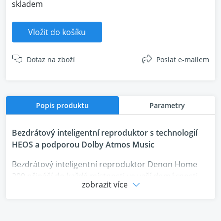
skladem
Vložit do košíku
Dotaz na zboží
Poslat e-mailem
Popis produktu
Parametry
Bezdrátový inteligentní reproduktor s technologií
HEOS a podporou Dolby Atmos Music
Bezdrátový inteligentní reproduktor Denon Home
200 přináší do každé místnosti ve vaší domácnosti
zobrazit více
bohatý a detailní stereofonní zvuk a pohlcující zážitek
z poslechu díky technologii Dolby Atmos Music.
Nastavení zabere jen pár minut a aplikace HEOS