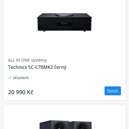
Řada Denon Home, navržená tak, aby ladila s
jakýmkoli interiérem, a vyvinutá pro mimořádný
zvuk, vypadá stejně skvěle, jak zní.
ALL IN ONE systémy
Technics SC-C70MK2 černý
skladem
20 990 Kč
Detail