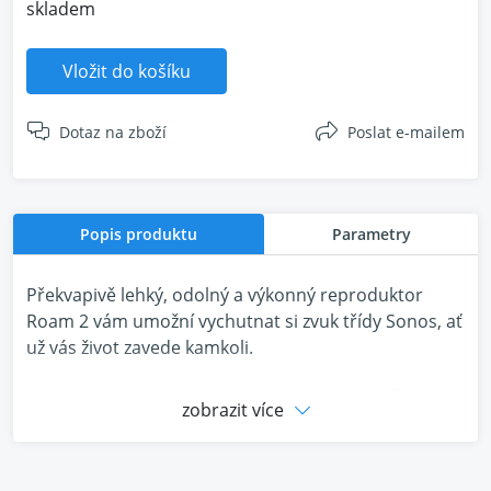
skladem
Vložit do košíku
Dotaz na zboží
Poslat e-mailem
Popis produktu
Parametry
Překvapivě lehký, odolný a výkonný reproduktor
Roam 2 vám umožní vychutnat si zvuk třídy Sonos, ať
už vás život zavede kamkoli.
Spárujte, zapněte hudbu a vyrazte na cesty! Čistý
zobrazit více
zvuk a silné basy až na 10 hodin. Díky odolnosti proti
vodě a prachu IP67 je Roam 2 odolný vůči živlům.
Odemkněte další funkce a možnosti tohoto chytrého