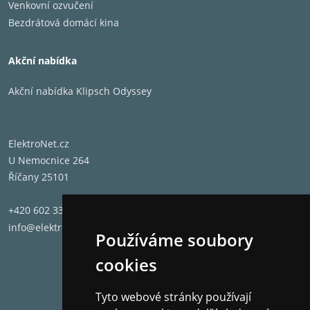
Venkovní ozvučení
Bezdrátová domácí kina
Akční nabídka
Akční nabídka Klipsch Odyssey
ElektroNet.cz
U Nemocnice 264
Říčany 25101
+420 602 331 662
info@elektronet.cz
Používáme soubory
cookies
Tyto webové stránky používají