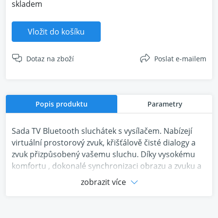
skladem
Vložit do košíku
Dotaz na zboží
Poslat e-mailem
Popis produktu
Parametry
Sada TV Bluetooth sluchátek s vysílačem. Nabízejí
virtuální prostorový zvuk, křišťálově čisté dialogy a
zvuk přizpůsobený vašemu sluchu. Díky vysokému
komfortu , dokonalé synchronizaci obrazu a zvuku a
výdrží až 50 hodin si můžete užívat sledování televize,
zobrazit více
aniž byste rušili ostatní.
Předem spárovaná sada Bluetooth sluchátek a