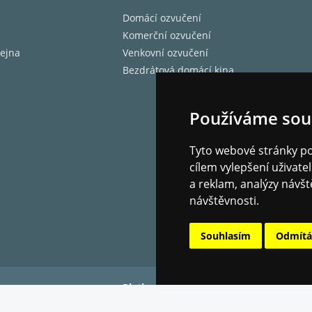
Domácí ozvučení
Komerční ozvučení
ejna
Venkovní ozvučení
Bezdrátová domácí kina
Používáme sou
Tyto webové stránky pou
cílem vylepšení uživat
a reklam, analýzy návšt
návštěvnosti.
Souhlasím
Odmít
Platba