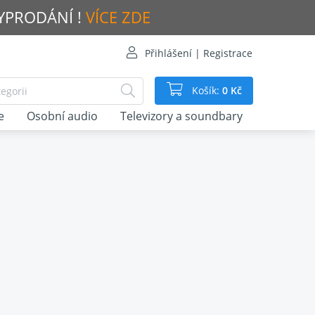
VYPRODÁNÍ !
VÍCE ZDE
Přihlášení | Registrace
Košík:
0 Kč
e
Osobní audio
Televizory a soundbary