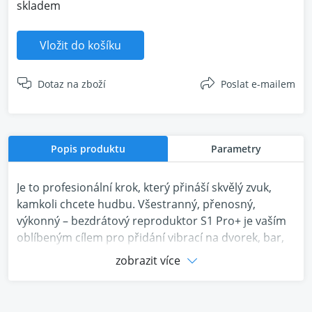
skladem
Vložit do košíku
Dotaz na zboží
Poslat e-mailem
Popis produktu
Parametry
Je to profesionální krok, který přináší skvělý zvuk,
kamkoli chcete hudbu. Všestranný, přenosný,
výkonný – bezdrátový reproduktor S1 Pro+ je vaším
oblíbeným cílem pro přidání vibrací na dvorek, bar,
park nebo jakékoli větší setkání. S 3kanálovým mixem
zobrazit více
můžete streamovat seznam skladeb, zapojit
mikrofon nebo svůj oblíbený nástroj. Jdi s čímkoli, co
si noc žádá. A nyní si můžete zjednodušit nastavení a