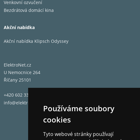
Venkovní ozvučení
Bezdrátová domácí kina
Akční nabídka
Akční nabídka Klipsch Odyssey
ElektroNet.cz
U Nemocnice 264
Říčany 25101
+420 602 331 662
info@elektronet.cz
Používáme soubory
cookies
Tyto webové stránky používají