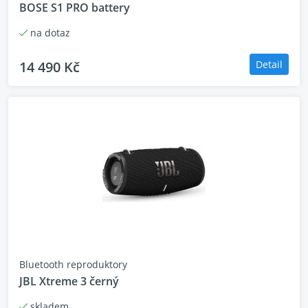
okamžik. *Mobilní telefon musí podporovat
BOSE S1 PRO battery
bezdrátové nabíjení.
na dotaz
Rozměr: 30 x 25 x 59cm
14 490 Kč
Detail
Bluetooth reproduktory
JBL Xtreme 3 černý
skladem