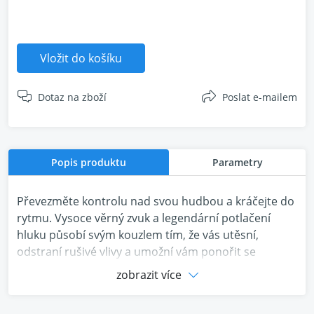
Vložit do košíku
Dotaz na zboží
Poslat e-mailem
Popis produktu
Parametry
Převezměte kontrolu nad svou hudbou a kráčejte do
rytmu. Vysoce věrný zvuk a legendární potlačení
hluku působí svým kouzlem tím, že vás utěsní,
odstraní rušivé vlivy a umožní vám ponořit se
hluboko do vlastního rytmu. Přepínejte mezi tichým
zobrazit více
a vědomým režimem nebo si vytvořte vlastní režim a
přizpůsobte venkovní zvuk danému