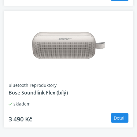
Audio kabel s in-line mikrofonem
Přizpůsobte si pomocí aplikace Bose Music
Tichý režim
Uzavřete se s plným, legendárním potlačením
hluku, abyste jej mohli zablokovat kromě rytmu.
Ikonický, pohodlný design.
Bluetooth reproduktory
Bose Soundlink Flex (bílý)
Plyšové náušníky měkce obepínají vaše uši,
zatímco pohodlný a přesto bezpečný pásek
skladem
udržuje sluchátka pohodlná a na svém místě.
3 490 Kč
Detail
Režim Aware