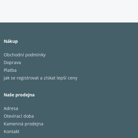
Je třeba věnovat pozornost? Získejte plnou
transparentnost, abyste slyšeli své okolí
nebo se zapojili do konverzace.
Nákup
aplikace Bose Music
Obchodní podmínky
Aplikace vás provede nastavením,
Doprava
umožní vám vybrat si hlasového
Platba
asistenta, seskupit kompatibilní
Jak se registrovat a získat lepší ceny
produkty s podporou Wi-Fi a další.
Naše prodejna
Životnost baterie
Adresa
Nechte si přehrávat své maratónské
Otevírací doba
playlisty s výdrží baterie až 24 hodin*
Kamenná prodejna
na jedno nabití pomocí USB-
Kontakt
C®. Rychlé, 15minutové zesílení