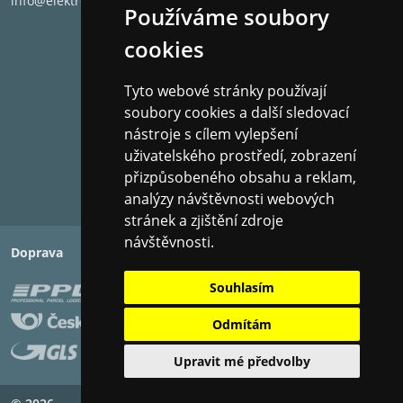
info@elektronet.cz
Používáme soubory
Potlačení okolního hluku
Ano
cookies
Typ regulace hluku
Aktivní pot
Audio kabel součástí balení
Ano
Tyto webové stránky používají
Pouzdro
Přenosné, 
soubory cookies a další sledovací
Sluchátka
7,68" V x 6,
nástroje s cílem vylepšení
Materiál produktu
Kov, plast,
uživatelského prostředí, zobrazení
Materiál pouzdra produktu
Kůže (tvrdá
přizpůsobeného obsahu a reklam,
Materiál náušníků
Proteinová
analýzy návštěvnosti webových
Dobíjecí
Ano
stránek a zjištění zdroje
Životnost baterie
24 hodin
návštěvnosti.
Doprava
Platba
Doba nabíjení baterie
2,5 hodiny
Souhlasím
Včetně nabíjecího
Ano
příslušenství
Odmítám
Nabíjecí rozhraní
USB C
Bezdrátové připojení
Upravit mé předvolby
Bluetooth
Verze Bluetooth
5.1