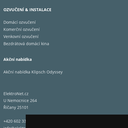
poskytuje vašim Bluetooth
OZVUČENÍ & INSTALACE
sluchátkům až 2,5 hodiny přehrávání
Domácí ozvučení
Komerční ozvučení
SimpleSync
Venkovní ozvučení
Spárujte svá sluchátka a chytrý
Bezdrátová domácí kina
soundbar Bose a pusťte si svůj
oblíbený pořad, aniž byste rušili
Akční nabídka
ostatní.
Akční nabídka Klipsch Odyssey
Technické
specifikace
ElektroNet.cz
U Nemocnice 264
Fit pro sluchátka
Circumaurá
Říčany 25101
Čelenka
Na hlavě
Náušníky
Odnímatel
+420 602 331 662
Mikrofony
Zabudovan