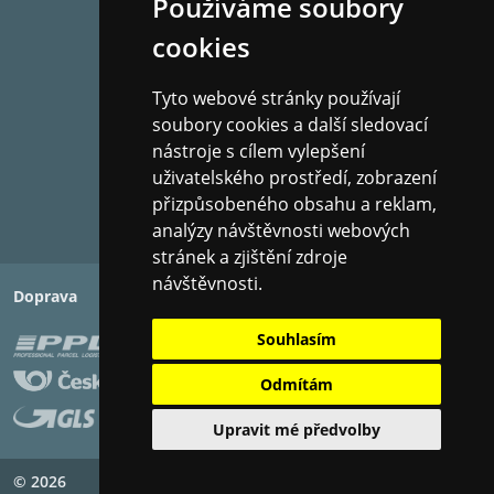
Používáme soubory
Streaming, HFP Bluetooth, A
cookies
Bluetooth, Bluetooth Low Ene
Verze Bluetooth
5.4
Dosah Bluetooth
Tyto webové stránky používají
9 metrů
Aplikace
soubory cookies a další sledovací
Aplikace Bose
nástroje s cílem vylepšení
uživatelského prostředí, zobrazení
přizpůsobeného obsahu a reklam,
analýzy návštěvnosti webových
stránek a zjištění zdroje
Zvuková technologie
návštěvnosti.
Doprava
Platba
Souhlasím
Více režimů poslechu
Tichý, Vědomý, Ponoření, Kin
Odmítám
Bose Immersive Audio
Ano
ActiveSense
Ano
Upravit mé předvolby
Bose CustomTune
Ano
© 2026
Copyright ©
PIXMAN s.r.o.