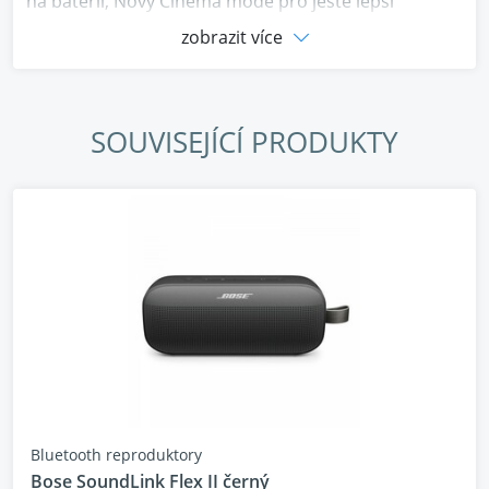
na baterii, Nový Cinema mode pro ještě lepší
prostorový zvuk, premiový design, vylepšené
zobrazit více
telefonní hovory.
SOUVISEJÍCÍ PRODUKTY
Novinka z dílny Bose!
Společnost představuje
druhou generaci svých vlajkových sluchátek
QuietComfort Ultra Headphones
, která navazují na
obrovský úspěch předchozí verze. Novinka přináší
nejen osvědčené špičkové potlačení hluku, ale také
delší výdrž baterie, nové režimy poslechu, podporu
připojení přes USB-C audio a jemně přepracovaný
design pro ještě větší komfort. Bose tak potvrzuje
svou roli lídra v oblasti prémiových bezdrátových
sluchátek, která kombinují luxusní provedení s
nejmodernějšími technologiemi.
Bluetooth reproduktory
Bose SoundLink Flex II černý