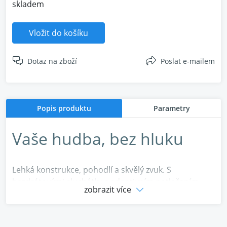
skladem
Vložit do košíku
Dotaz na zboží
Poslat e-mailem
Popis produktu
Parametry
Vaše hudba, bez hluku
Lehká konstrukce, pohodlí a skvělý zvuk. S
bezdrátovými sluchátky s adaptivním potlačením
zobrazit více
hluku JBL Tune 670NC si užijete vše. Díky 70hodinové
výdrži baterie vás JBL Tune 670NC provedou celým
vaším týdnem, aniž byste je museli nabíjet. A když