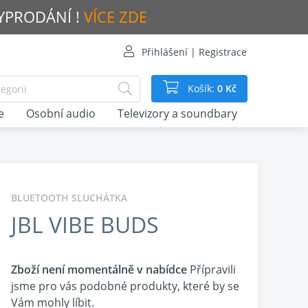
VYPRODÁNÍ !
VÍCE ZDE
Přihlášení | Registrace
Košík:
0 Kč
e
Osobní audio
Televizory a soundbary
BLUETOOTH SLUCHÁTKA
JBL VIBE BUDS
Zboží není momentálně v nabídce
Přípravili
jsme pro vás podobné produkty, které by se
Vám mohly líbit.