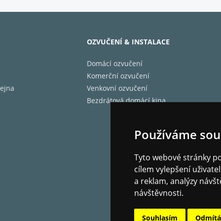
 JBL Deep Bass
dlné usazení v uších
OZVUČENÍ & INSTALACE
2 (8h + 24h) celková výdrž baterie a rychlé nabíjení
Domácí ozvučení
ejte přehled o vašem okolí
Komerční ozvučení
s-free hovory s funkcí VoiceAware
ejna
Venkovní ozvučení
Bezdrátová domácí kina
nost vůči vodě i prachu
atibilní s aplikací JBL Headphones
Používáme sou
Tyto webové stránky pou
cílem vylepšení uživat
a reklam, analýzy návšt
návštěvnosti.
Souhlasím
Odmít