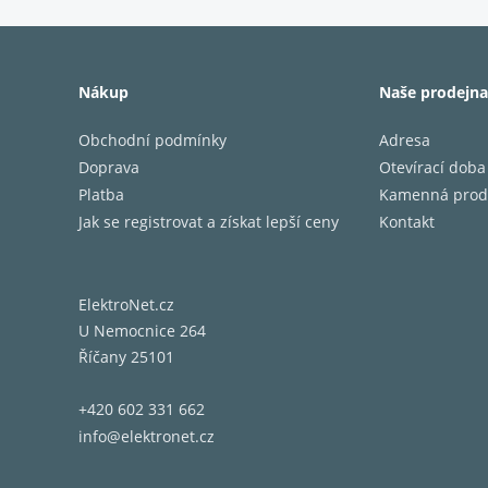
Zvuk
Poho
Nákup
Naše prodejna
Až 3
Obchodní podmínky
Adresa
Získ
Doprava
Otevírací doba
Hand
Platba
Kamenná prod
Jak se registrovat a získat lepší ceny
Kontakt
Odol
Komp
ElektroNet.cz
U Nemocnice 264
Říčany 25101
+420 602 331 662
info@elektronet.cz