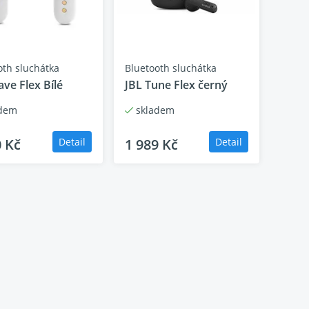
oth sluchátka
Bluetooth sluchátka
ve Flex Bílé
JBL Tune Flex černý
dem
skladem
0 Kč
Detail
1 989 Kč
Detail
celková výdrž baterie až 32 hodin, bezpečný a
chátka JBL Wave Buds jsou navržena pro vaši
te na pláži, vaše hands-free stereo hovory
t se postará, abyste měli přehled o tom, co
mocí funkce rychlého dobití jednoduše další 2