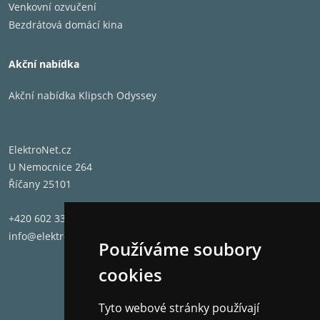
Venkovní ozvučení
hodiny poslechu.
Bezdrátová domácí kina
(* s vypnutým ANC)
Vícebodové připojení
Akční nabídka
Akční nabídka Klipsch Odyssey
Spárujte vaše sluchátka JBL Wave Beam 2
přepínejte z jednoho na druhé. Takže když
ElektroNet.cz
na vašem telefonu.
U Nemocnice 264
Bezproblémové Bluetooth® páro
Říčany 25101
+420 602 331 662
JBL Wave Beam 2 podporují jak Fast Pair o
info@elektronet.cz
Používáme soubory
spárují s vašimi zařízeními Android nebo
cookies
Tyto webové stránky používají