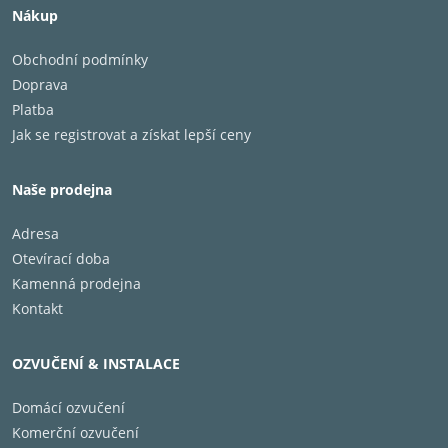
Nákup
Vaše sluchátka JBL Wave Beam 2 mají úrov
Obchodní podmínky
používat i v dešti nebo větru. A dokonce 
Doprava
bez obav kamkoli s sebou.
Platba
Jak se registrovat a získat lepší ceny
Aplikace JBL Headphones
Naše prodejna
Použijte aplikaci JBL Headphones a vybert
Adresa
upravte přesně podle vašich představ. Hla
Otevírací doba
například že baterie je téměř vybitá. Neb
Kamenná prodejna
jednoho z pěti uklidňujících zvuků, jako 
Kontakt
Výdrž přehrávání až 40 hodin s m
OZVUČENÍ & INSTALACE
Domácí ozvučení
Užijte si 10 hodin přehrávání a další tři 
Komerční ozvučení
ještě rychlejší dobití? Stačí 10 minut nabí