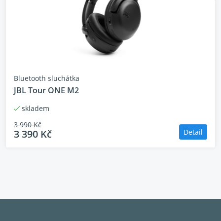
Sluchátka JBL Wave Beam 2 jsou vybavená
Pure Bass.
Aktivní potlačení hluku se Smar
Bluetooth sluchátka
Sluchátka JBL Wave Beam 2 využívají akti
JBL Tour ONE M2
okolí a filtrovat rušivý hluk. Funkce Sma
vás, takže si můžete klidně popovídat s o
skladem
bez nutnosti vyndat sluchátka z uší.
3 990 Kč
3 390 Kč
Detail
4 mikrofony pro čisté a jasné ho
Dva mikrofony v každém sluchátku zachytí 
okolí. Takže si můžete užít jasné a čisté h
Odolnost vůči vodě i prachu