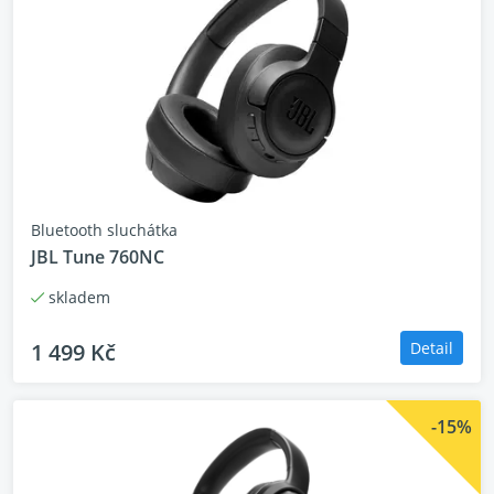
Zvuk JBL Pure Bass
Aktivní potlačení hluku se Smart Ambient
4 mikrofony pro čisté a jasné hovory
Odolnost vůči vodě i prachu
Aplikace JBL Headphones
Výdrž přehrávání až 40 hodin s možností r
Bluetooth sluchátka
Vícebodové připojení
JBL Tune 760NC
Bezproblémové Bluetooth® párování
skladem
1 499 Kč
Detail
Funkce a výhody
-15%
Zvuk Pure Bass