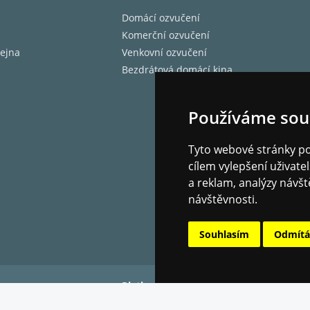
Domácí ozvučení
Komerční ozvučení
ejna
Venkovní ozvučení
Bezdrátová domácí kina
Používáme sou
Tyto webové stránky pou
cílem vylepšení uživat
a reklam, analýzy návšt
návštěvnosti.
Souhlasím
Odmít
Platba