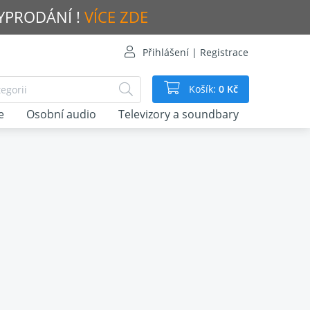
VYPRODÁNÍ !
VÍCE ZDE
Přihlášení | Registrace
Košík:
0 Kč
e
Osobní audio
Televizory a soundbary