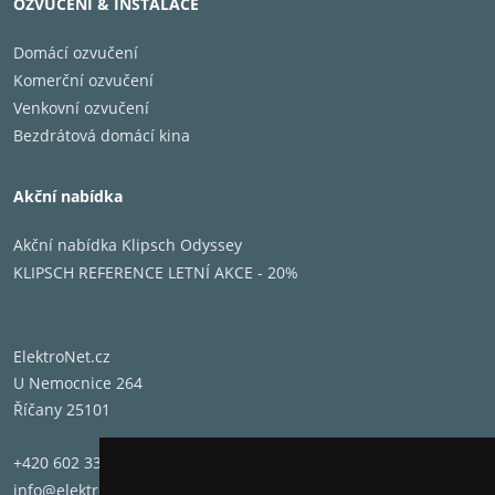
OZVUČENÍ & INSTALACE
kabelu pro všechny reproduktory systémů
Lifestyle®, Acoustimass®, Soundtouch a 3.2.1 - cena
Domácí ozvučení
za 1kus.
Komerční ozvučení
Venkovní ozvučení
Bezdrátová domácí kina
Akční nabídka
Akční nabídka Klipsch Odyssey
KLIPSCH REFERENCE LETNÍ AKCE - 20%
ElektroNet.cz
U Nemocnice 264
Říčany 25101
+420 602 331 662
info@elektronet.cz