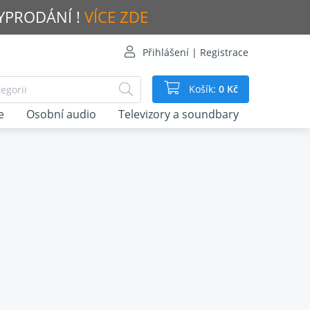
VYPRODÁNÍ !
VÍCE ZDE
Přihlášení | Registrace
Košík:
0 Kč
e
Osobní audio
Televizory a soundbary