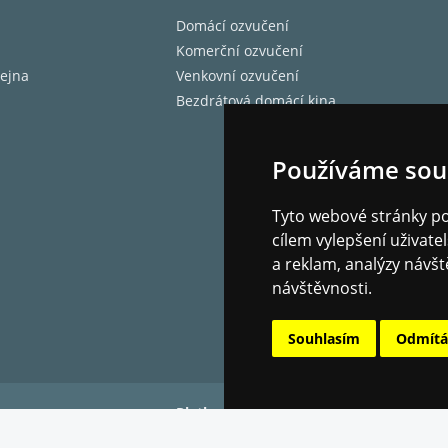
Domácí ozvučení
Komerční ozvučení
ejna
Venkovní ozvučení
Bezdrátová domácí kina
Používáme sou
Tyto webové stránky pou
cílem vylepšení uživat
a reklam, analýzy návšt
návštěvnosti.
Souhlasím
Odmít
Platba