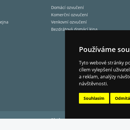
Domácí ozvučení
Komerční ozvučení
ejna
Venkovní ozvučení
Bezdrátová domácí kina
Používáme sou
Tyto webové stránky pou
cílem vylepšení uživat
a reklam, analýzy návšt
návštěvnosti.
Souhlasím
Odmít
Platba