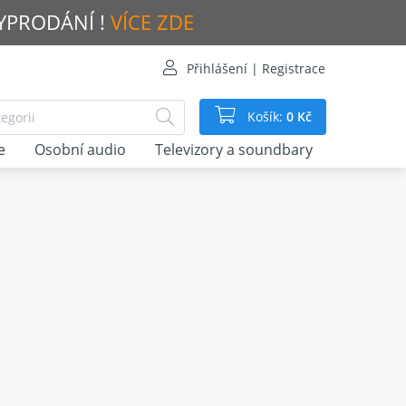
VYPRODÁNÍ !
VÍCE ZDE
Přihlášení | Registrace
Košík:
0 Kč
e
Osobní audio
Televizory a soundbary