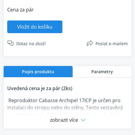
Cena za pár
Vložit do košíku
Dotaz na zboží
Poslat e-mailem
Popis produktu
Parametry
Uvedená cena je za pár (2ks)
Reproduktor Cabasse Archipel 17ICP je určen pro
instalaci do stropu nebo do stěny. Tento vestavěný
reproduktor má čisté a přesné podání zvuku jako je
zobrazit více
již u firmy Cabasse zvykem u sloupových a
regálových reproduktorů. Reproduktory se