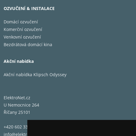
Špičkové zatížení: 320 W
OZVUČENÍ & INSTALACE
Rozměry: 24 x 24 x 10,2 cm
Hmotnost: 1,6 kg
Domácí ozvučení
Komerční ozvučení
Venkovní ozvučení
Bezdrátová domácí kina
Akční nabídka
Akční nabídka Klipsch Odyssey
ElektroNet.cz
U Nemocnice 264
Říčany 25101
+420 602 331 662
info@elektronet.cz