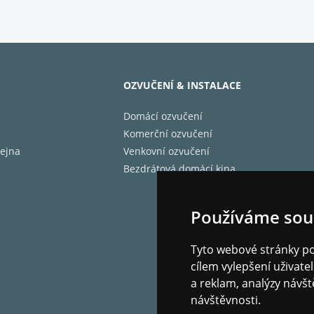
OZVUČENÍ & INSTALACE
Domácí ozvučení
Komerční ozvučení
ejna
Venkovní ozvučení
Bezdrátová domácí kina
 tohoto systému jsou malé rozměry, při zachování velmi kv
Používáme sou
vat na strop, stěnu nebo jen jednoduše položit na polici.
Tyto webové stránky pou
cílem vylepšení uživat
a reklam, analýzy návšt
návštěvnosti.