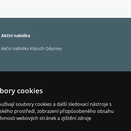
Akční nabídka
Akční nabídka Klipsch Odyssey
alitní a detailní hudby. Reproduktory je možné
bory cookies
žívají soubory cookies a další sledovací nástroje s
elského prostředí, zobrazení přizpůsobeného obsahu
ěvnosti webových stránek a zjištění zdroje