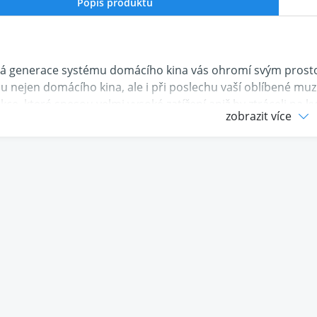
Popis produktu
rtá generace systému domácího kina vás ohromí svým pros
u nejen domácího kina, ale i při poslechu vaší oblíbené muzik
kce, které snesou velmi vysoké zatížení aniž by ztráceli na kv
zobrazit více