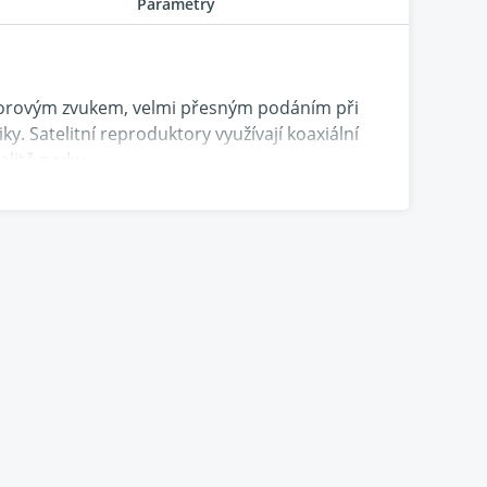
Parametry
torovým zvukem, velmi přesným podáním při
y. Satelitní reproduktory využívají koaxiální
alitě zvuku.