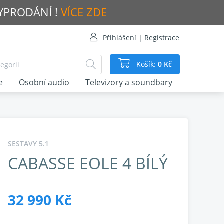
VYPRODÁNÍ !
VÍCE ZDE
Přihlášení | Registrace
Košík:
0 Kč
e
Osobní audio
Televizory a soundbary
SESTAVY 5.1
CABASSE EOLE 4 BÍLÝ
32 990 Kč