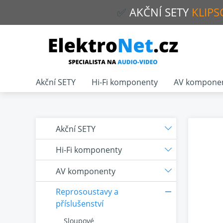
✅
AKČNÍ
SETY
KLIPS
Akční SETY
Hi-Fi komponenty
AV kompone
Akční SETY
Hi-Fi komponenty
AV komponenty
Reprosoustavy a
příslušenství
Sloupové