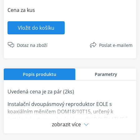
Cena za kus
Vložit do košíku
Dotaz na zboží
Poslat e-mailem
Popis produktu
Parametry
Uvedená cena je za pár (2ks)
Instalační dvoupásmový reproduktor EOLE s
koaxiálním měničem DOM18/10T15, určený k
instalaci do stropu, vhodný k použití DOLBY ATMOS.
zobrazit více
Reproduktor se snadno natáčí každým směrem.
Dodává se s hranatou a kulatou krytkou. Bílé