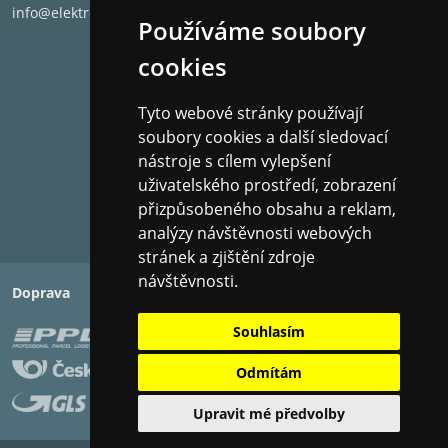
TYP REPROSOUSTAVY: PODLAHOVÁ
info@elektronet.cz
Používáme soubory
POČET PÁSEM: 3
cookies
FREKVENČNÍ ROZSAH: 57 - 20000 Hz
Tyto webové stránky používají
CITLIVOST: 90dB
soubory cookies a další sledovací
nástroje s cílem vylepšení
IMPEDANCE: 8 Ohm
uživatelského prostředí, zobrazení
TRVALÉ ZATÍŽENÍ: 100 W
přizpůsobeného obsahu a reklam,
analýzy návštěvnosti webových
MAXIMÁLNÍ ZATÍŽENÍ: 700 W
stránek a zjištění zdroje
návštěvnosti.
ROZMĚRY: 99 x 21 x 30 cm (v š h)
Doprava
Platba
HMOTNOST: 15Kg
Souhlasím
BARVA: KLAVÍRNÍ ČERNÁ
Odmítám
CENA ZA PÁR
Upravit mé předvolby