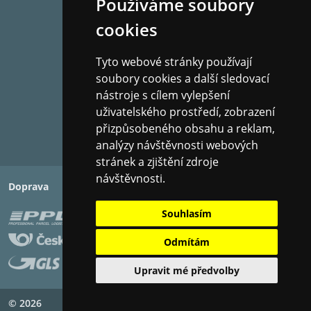
Používáme soubory
cookies
Tyto webové stránky používají
Vlastnosti
soubory cookies a další sledovací
BAREVNÉ PROVEDENÍ
nástroje s cílem vylepšení
White piano
uživatelského prostředí, zobrazení
UMÍSTĚNÍ
přizpůsobeného obsahu a reklam,
Na/pod televizí – obrazovkou – centrální
analýzy návštěvnosti webových
reprosoustava
stránek a zjištění zdroje
KONSTRUKCE
návštěvnosti.
Doprava
Platba
3 Pásma
DRIVERS
Souhlasím
1 tweeter-medium, coaxial BC10, 2 x 13 cm/5”
13MD15/2TV
Odmítám
CITLIVOST
89.5 dB
Upravit mé předvolby
DĚLÍCÍ FREKVENCE
© 2026
900 - 3 200 Hz
Copyright ©
PIXMAN s.r.o.