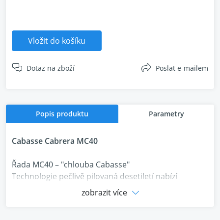
Vložit do košíku
Dotaz na zboží
Poslat e-mailem
Popis produktu
Parametry
Cabasse Cabrera MC40
Řada MC40 – "chlouba Cabasse"
Technologie pečlivě pilovaná desetiletí nabízí
špičkovou úroveň reprodukce, vynikající muzikálnost
zobrazit více
a unikátní celistvost hudebního obrazu. Koaxiální
dvoupásmový měnič BC10 je součástí všech modelů