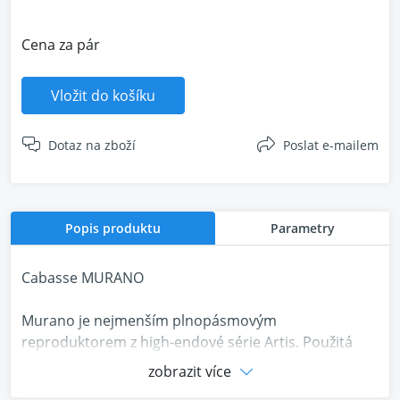
Cena za pár
Vložit do košíku
Dotaz na zboží
Poslat e-mailem
Popis produktu
Parametry
Cabasse MURANO
Murano je nejmenším plnopásmovým
reproduktorem z high-endové série Artis. Použitá
technická řešení pocházejí z vlajkových reprobeden
zobrazit více
La Sphére, koncentrického středo vysoko tónového