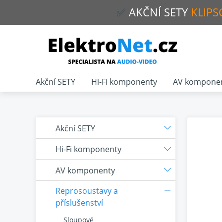
✅
AKČNÍ
SETY
KLIPS
Akční SETY
Hi-Fi komponenty
AV kompone
Akční SETY
Hi-Fi komponenty
AV komponenty
Reprosoustavy a
příslušenství
Sloupové