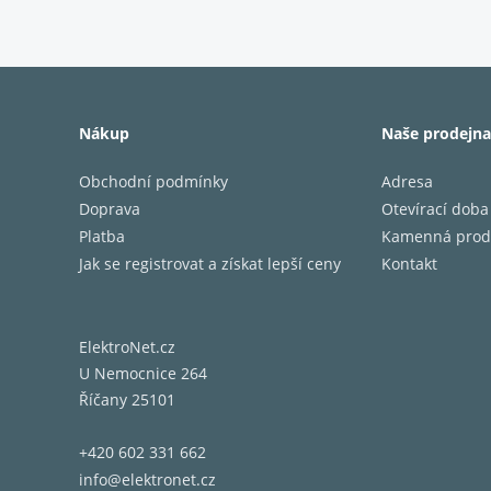
Zef 13 
krabici
Nákup
Naše prodejna
výkonem
Obchodní podmínky
Adresa
VYSOKÉ
Doprava
Otevírací doba
Platba
Kamenná prod
Reprodu
Jak se registrovat a získat lepší ceny
Kontakt
v inter
je vyro
vody. V
ElektroNet.cz
U Nemocnice 264
Říčany 25101
DVOU R
+420 602 331 662
Standar
info@elektronet.cz
nastavi