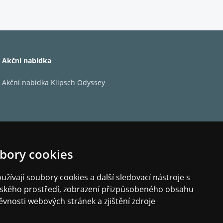
radiční řady úspěšné, kombinují hodnoty značky v
hloubky a basů, účinnost a manipulace s
Akční nabídka
t trámů.
Akční nabídka Klipsch Odyssey
sí a zaručovaly trvanlivost zvuku Cabasse
ovány a validovány podle přísných norem, mřížka
skytoval maximální účinnost bez rizika vniknutí
etickou integraci.
bory cookies
žívají soubory cookies a další sledovací nástroje s
elského prostředí, zobrazení přizpůsobeného obsahu
ěvnosti webových stránek a zjištění zdroje
rtikálním i horizontálním režimu. Zef jsou pak
velkou flexibilitu v orientaci, zejména mimo