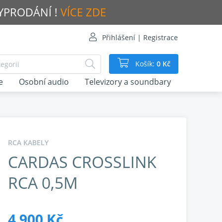
VYPRODÁNÍ !
VÍCE ZDE
Přihlášení | Registrace
Košík:
0 Kč
e
Osobní audio
Televizory a soundbary
RCA KABELY
CARDAS CROSSLINK
RCA 0,5M
4 900 Kč