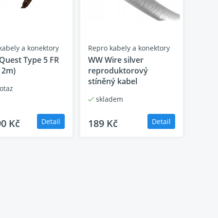
kabely a konektory
Repro kabely a konektory
Quest Type 5 FR
WW Wire silver
a 2m)
reproduktorový
stíněný kabel
otaz
skladem
á léta vyzkoušená modelová řada Crosslink zaručí
ední třídu HiFi komponentů. Lelý kabel je
90 Kč
Detail
189 Kč
Detail