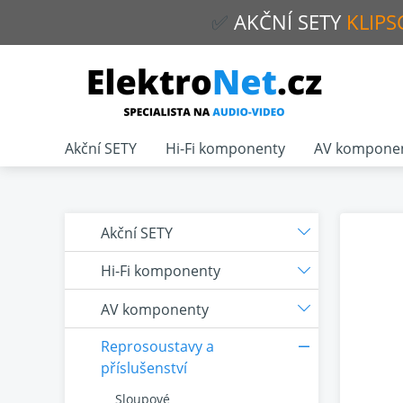
✅
AKČNÍ
SETY
KLIPS
Akční SETY
Hi-Fi komponenty
AV kompone
Akční SETY
Hi-Fi komponenty
AV komponenty
Reprosoustavy a
příslušenství
Sloupové