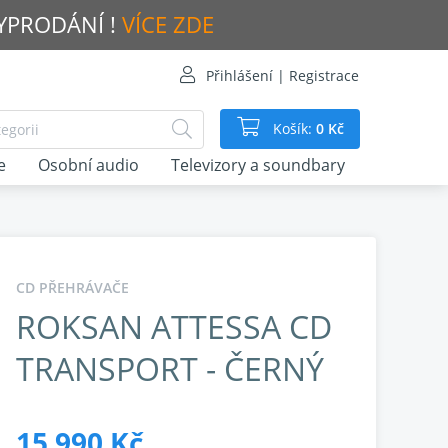
VYPRODÁNÍ !
VÍCE ZDE
Přihlášení | Registrace
Košík:
0 Kč
e
Osobní audio
Televizory a soundbary
CD PŘEHRÁVAČE
ROKSAN ATTESSA CD
TRANSPORT - ČERNÝ
15 990 Kč