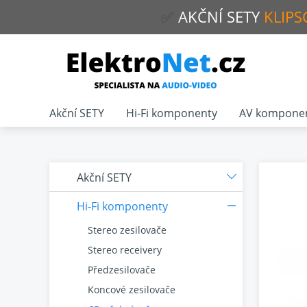
✅
AKČNÍ
SETY
KLIPS
Akční SETY
Hi-Fi komponenty
AV kompone
Akční SETY
Hi-Fi komponenty
Stereo zesilovače
Stereo receivery
Předzesilovače
Koncové zesilovače