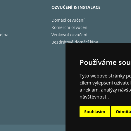
 přehrávání MQA v kombinaci s Attessa Streaming Amplifie
OZVUČENÍ & INSTALACE
nické parametry
Domácí ozvučení
ní výstupy
1x Koaxiální SPDIF (16bit / 44,1 kHz)
Komerční ozvučení
 (š x v x h)
432 x 76 x 349 mm
ejna
Venkovní ozvučení
st:
6,1 kg
Bezdrátová domácí kina
ení
černá
Používáme sou
Tyto webové stránky pou
cílem vylepšení uživat
a reklam, analýzy návšt
návštěvnosti.
Souhlasím
Odmít