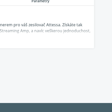
Parametry
erem pro váš zesilovač Attessa. Získáte tak
 ​​Streaming Amp, a navíc veškerou jednoduchost,
, hladce propojené jednotky. To je krása
ání nebo integrovanému zesilovači. To
oduchost designu bez zbytečných integrovaných
sme navrhli systém tak, aby minimalizoval délku
vinutému speciálně pro řadu Attessa je
Attessa
znamená, že se tyto dva produkty po nastavení
 pro Roksan.
treaming Amplifier