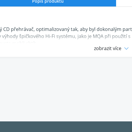
Popis produktu
ý CD přehrávač, optimalizovaný tak, aby byl dokonalým partn
 výhody špičkového Hi-Fi systému, jako je MQA při použití s
byste mohli chtít.
zobrazit více
vte si, že byste mohli spojit přenos CD a zesilovač do jediné
rtu Attessa CD, který se perfektně hodí k našemu streamov
e přehrávání zvuku v kvalitě Master Quality, zatímco jedn
umožňuje maximální získávání dat z vašich disků. Podobně j
vé cesty z laseru a omezil jitter. Díky vlastnímu firmwaru vy
ání čisté, přesné a snadněji dosažitelné než kdy dříve.
vlastnosti
izováno tak, aby bylo dokonalým partnerem pro zesilovače 
ace MaestroUnite mezi CD Transport a Attessa Amplifiers 
o jediného systému, technologie a aplikace na míru vyvinuté
ání CD ovládané z aplikace BluOS ve spolupráci s Attessa S