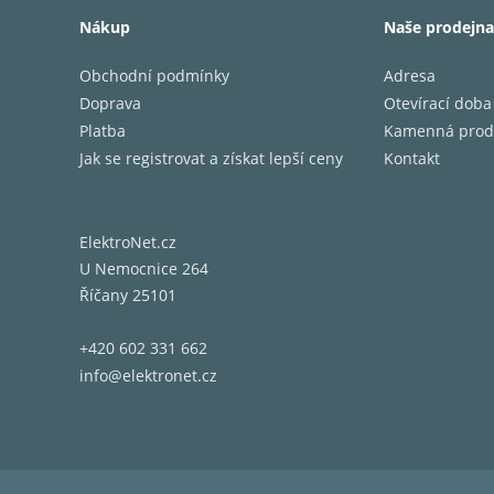
Podpora
Nákup
Naše prodejna
Tech
Obchodní podmínky
Adresa
Digitál
Doprava
Otevírací doba
Rozměry
Platba
Kamenná prod
Hmotno
Jak se registrovat a získat lepší ceny
Kontakt
Proved
ElektroNet.cz
U Nemocnice 264
Říčany 25101
+420 602 331 662
info@elektronet.cz