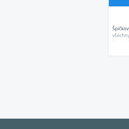
Špičkov
všechny
kterou 
Předsta
transpo
umožňuj
obvodů 
signálo
přehráv
Klíčové 
Optimal
Komunik
spojí d
Přehráv