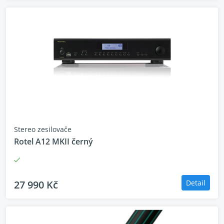
Plynulý chod CD
mechaniky pro
vkládání disků
Koaxiální výstup
pro použití jako
transport
Vstup 12 V trigger
Stereo zesilovače
Dálkový ovladač je přiložen
Rotel A12 MKII černý
Navrženo s péčí.
27 990 Kč
Detail