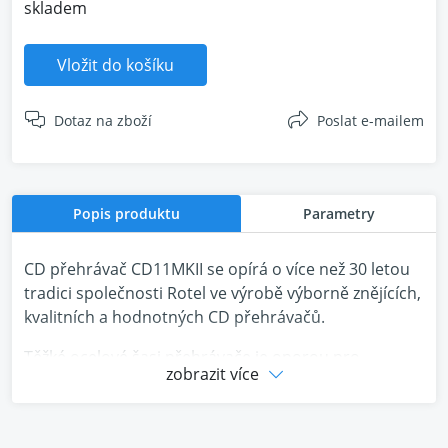
skladem
Vložit do košíku
Dotaz na zboží
Poslat e-mailem
Popis produktu
Parametry
CD přehrávač CD11MKII se opírá o více než 30 letou
tradici společnosti Rotel ve výrobě výborně znějících,
kvalitních a hodnotných CD přehrávačů.
Těžké ocelové šasi přehrávače je oporou pro
zobrazit více
proprietární mechaniku Rotel určenou výhradně pro
přehrávání kompaktních disků. Plynulé vkládání
disku, přesný laserový snímač a tichý pohon