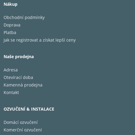
Nákup
Obchodní podmínky
Doprava
THD (CELKOVÉ HARMONICKÉ ZKRESLENÍ)
Platba
0,009% @ 1kHz
Jak se registrovat a získat lepší ceny
FREKVENČNÍ ROZSAH
20Hz - 20kHz, ±0,5dB
Naše prodejna
Adresa
S/N (POMĚR SIGNÁL/ŠUM) (IHF "A" vážený)
>125dB
Otevírací doba
Kamenná prodejna
DYNAMICKÝ ROZSAH
Kontakt
>99dB
OZVUČENÍ & INSTALACE
D/A PŘEVODNÍKY
Texas Instruments
Domácí ozvučení
Komerční ozvučení