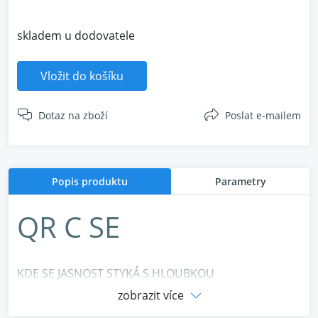
skladem u dodovatele
Vložit do košíku
Dotaz na zboží
Poslat e-mailem
Popis produktu
Parametry
QR C SE
KDE SE JASNOST STYKÁ S HLOUBKOU
zobrazit více
Konstrukčním cílem řady QR SE bylo vždy nabízet