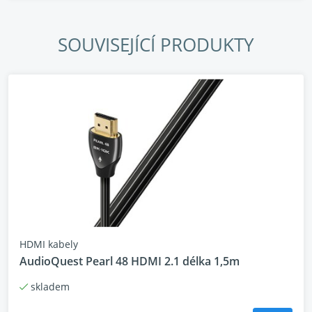
5ks Cabasse Eole 4 Satelit reproduktor
SOUVISEJÍCÍ PRODUKTY
1x Cabasse Lipari 21 aktivní subwoofer
SET je možné dodat v barevném provedení:
Denon AVR-S670 (černý)
Cabasse Eole 4 5.1 (černý nebo bílý)
HDMI kabely
AudioQuest Pearl 48 HDMI 2.1 délka 1,5m
skladem