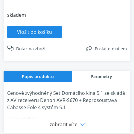
skladem
Vložit do košíku
Dotaz na zboží
Poslat e-mailem
Popis produktu
Parametry
Cenově zvýhodněný Set Domácího kina 5.1 se skládá
z AV receiveru Denon AVR-S670 + Reprosoustava
Cabasse Eole 4 systém 5.1
Set se skládá:
zobrazit více
1x Denon AVR-S670 (síťový AV receiver 5.2)