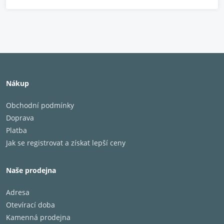
Nosnost: 50kg
Max. uhlopříčka 55"
šíře 110cm
černé nohy
Nákup
číré skla
Obchodní podmínky
2x police
Doprava
Platba
Jak se registrovat a získat lepší ceny
Naše prodejna
Adresa
Otevírací doba
Kamenná prodejna